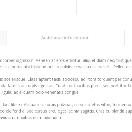
Additional information
amcorper dignissim. Aenean at eros efficitur, aliquet diam nec, tristiqu
ilisis, purus nisi tristique orci, a pulvinar massa nisi eu velit. Pellente
ttis scelerisque. Class aptent taciti sociosqu ad litora torquent per c
ada fames ac turpis egestas. Curabitur faucibus purus sed porttitor f
es ligula, ac aliquam odio venenatis congue.
idunt libero. Aliquam ut turpis pulvinar, cursus metus vitae, fermentum
leo eleifend a. Sed cursus arcu eget lacinia sagittis. Cras eu blandit 
avida, ut dapibus enim bibendum.