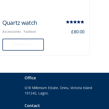
Quartz watch
Rated
£
80.00
Accessories
Fashion
5.00
out of 5
Add to cart
Office
G18 Millenium Estate, Oniru, Victoria Island
101242, Lagos.
Contact