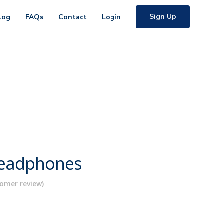
Sign Up
log
FAQs
Contact
Login
eadphones
omer review)