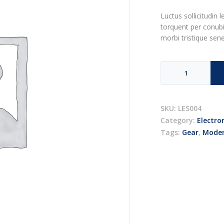
Luctus sollicitudin l
torquent per conubi
morbi tristique sen
Smart
headphones
quantity
SKU:
LES004
Category:
Electro
Tags:
Gear
,
Mode